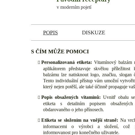
v moderním pojetí
POPIS
DISKUZE
S ČÍM MŮŽE POMOCI
Personalizovaná etiketa:
Vitamínový balzám na
aplikátorem představuje skvělou příležitost 
balzámu lze natisknout logo, značku, slogan 
Tento individuální přístup vám umožní vytvořit 
který nejen potěší, ale také účinně propaguje va
Popis obsažených vitamínů:
Uvnitř obalu se 
etiketa s detailním popisem obsažených
obdarovaného o jeho přínosech.
Etiketa se složením na vnější straně:
Na vrch
informacemi o výrobci a složení, což za
informovanost pro konečného uživatele.