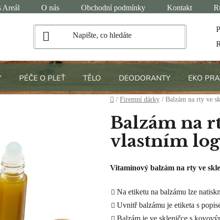
 Areál
O nás
Obchodní podmínky
Kontakt
R
P
R
Y
PÉČE O PLEŤ
TĚLO
DEODORANTY
EKO PRA
Domů
/
Firemní dárky
/
Balzám na rty ve sk
Balzám na rt
vlastním lo
Vitamínový balzám na rty ve skle
Na etiketu na balzámu lze natiskn
Uvnitř balzámu je etiketa s pop
Balzám je ve skleničce s kovovým