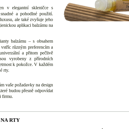
en v elegantní skleničce s
 snadné a pohodlné použití.
luxusu, ale také zvyšuje jeho
ygienickou aplikaci balzámu na
rianty balzámu – s obsahem
 vstříc různým preferencím a
niverzální a přitom pečlivě
sou vyrobeny z přírodních
 šetrnost k pokožce. V každém
é rty.
nám vaše požadavky na design
které budou přesně odpovídat
 firmu.
 NA RTY