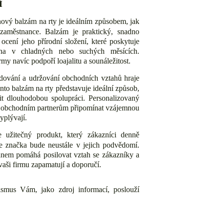
Í
ový balzám na rty je ideálním způsobem, jak
 zaměstnance. Balzám je praktický, snadno
cení jeho přírodní složení, které poskytuje
éna v chladných nebo suchých měsících.
my navíc podpoří loajalitu a sounáležitost.
udování a udržování obchodních vztahů hraje
nto balzám na rty představuje ideální způsob,
it dlouhodobou spolupráci. Personalizovaný
e obchodním partnerům připomínat vzájemnou
vyplývají.
 užitečný produkt, který zákazníci denně
aše značka bude neustále v jejich podvědomí.
anem pomáhá posilovat vztah se zákazníky a
vaši firmu zapamatují a doporučí.
ismus Vám, jako zdroj informací, poslouží