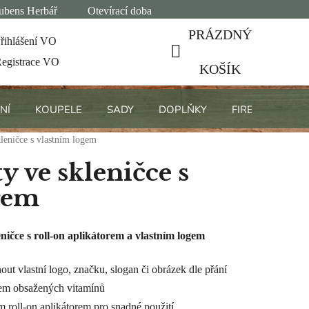
ubens Herbář
Otevírací doba
PRÁZDNÝ
řihlášení VO
egistrace VO
NÁKUPNÍ
KOŠÍK
KOŠÍK
NÍ
KOUPELE
SADY
DOPLŇKY
FIREMNÍ DÁRK
leničce s vlastním logem
y ve skleničce s
gem
ničce s roll-on aplikátorem a vlastním logem
out vlastní logo, značku, slogan či obrázek dle přání
isem obsažených vitamínů
 roll-on aplikátorem pro snadné použití