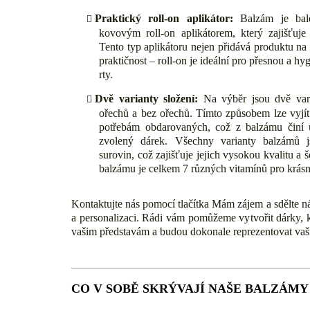
Praktický roll-on aplikátor:
Balzám je bal
kovovým roll-on aplikátorem, který zajišťuje
Tento typ aplikátoru nejen přidává produktu na 
praktičnost – roll-on je ideální pro přesnou a h
rty.
Dvě varianty složení:
Na výběr jsou dvě va
ořechů a bez ořechů. Tímto způsobem lze vyjít
potřebám obdarovaných, což z balzámu činí u
zvolený dárek. Všechny varianty balzámů j
surovin, což zajišťuje jejich vysokou kvalitu a
balzámu je celkem 7 různých vitamínů pro krásn
Kontaktujte nás pomocí tlačítka Mám zájem a sdělte 
a personalizaci. Rádi vám pomůžeme vytvořit dárky, 
vašim představám a budou dokonale reprezentovat vaši
CO V SOBĚ SKRÝVAJÍ NAŠE BALZÁMY