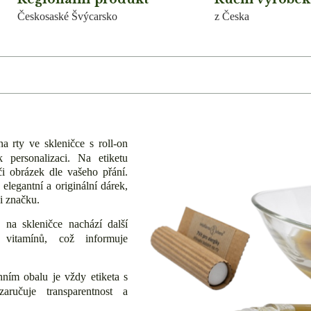
Českosaské Švýcarsko
z Česka
 rty ve skleničce s roll-on
k personalizaci. Na etiketu
či obrázek dle vašeho přání.
elegantní a originální dárek,
ši značku.
na skleničce nachází další
 vitamínů, což informuje
ním obalu je vždy etiketa s
ručuje transparentnost a