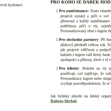
PRO KOHO SE DÁREK HOD
ivní hydrataci
Pro zaměstnance:
Tento vitamín
projevit uznání a péči o své
přenosný a každý zaměstnanec o
potřebnou péči o rty, zejm
Personalizovaný obal s logem fir
Pro obchodní partnery
: Při b
dárkový předmět velkou roli. Te
jak projevit vděčnost a podpoř
balzám s logem vaší firmy bud
spolupráci a přínosy, které z ní 
Pro klienty
: Balzám na rty je
používají, což zajišťuje, že v
Personalizace logem nebo slog
zvyšuje pravděpodobnost, že si 
Jak bylinky působí na lidský organ
Rubens Herbář
.