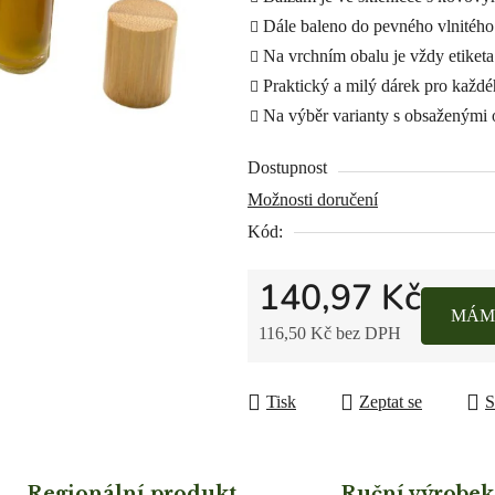
Dále baleno do pevného vlnitého
Na vrchním obalu je vždy etiketa
Praktický a milý dárek pro každ
Na výběr varianty s obsaženými 
Dostupnost
Možnosti doručení
Kód:
140,97 Kč
MÁM
116,50 Kč bez DPH
Měrná cena:
Tisk
Zeptat se
S
Regionální produkt
Ruční výrobek