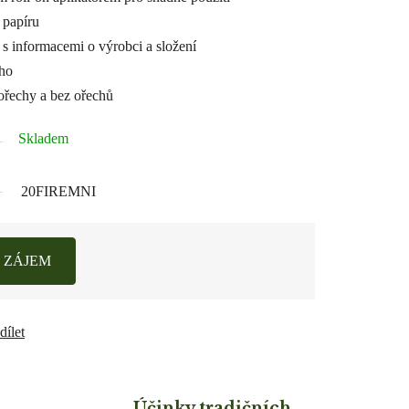
 papíru
 s informacemi o výrobci a složení
ého
ořechy a bez ořechů
Skladem
20FIREMNI
 ZÁJEM
dílet
Účinky tradičních