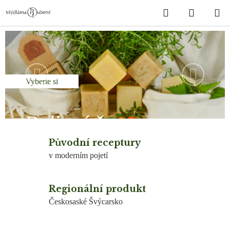
Přejít
Hledat
NÁKUP
na
obsah
KOŠÍK
P
ř
Předchozí
Následuj
í
Vyberte si
r
o
Bylinné šampony
d
Původní receptury
n
v moderním pojetí
í
b
Regionální produkt
Českosaské Švýcarsko
y
l