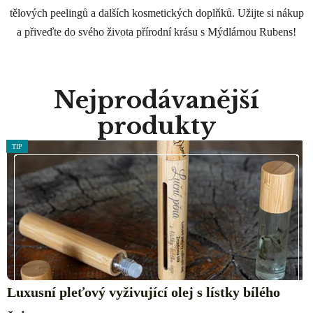
tělových peelingů a dalších kosmetických doplňků. Užijte si nákup
n
a přiveďte do svého života přírodní krásu s Mýdlárnou Rubens!
a
Nejprodávanější
produkty
TIP
Luxusní pleťový vyživující olej s lístky bílého