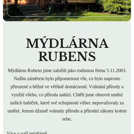
MÝDLÁRNA
RUBENS
Mýdlárnu Rubens jsme založili jako rodinnou firmu 5.11.2003.
Naším záměrem bylo připomenout vše, co bylo naprosto
přirozené a běžné ve většině domácností. Vnímání přírody a
využití všeho, co příroda nabízí. Chtěli jsme obnovit umění
našich babiček, které své schopnosti vůbec nepovažovaly za
umění. Jenom úžasně vnímaly přírodu a přírodní zákony kolem
sebe.
Více o naší mýdlárně