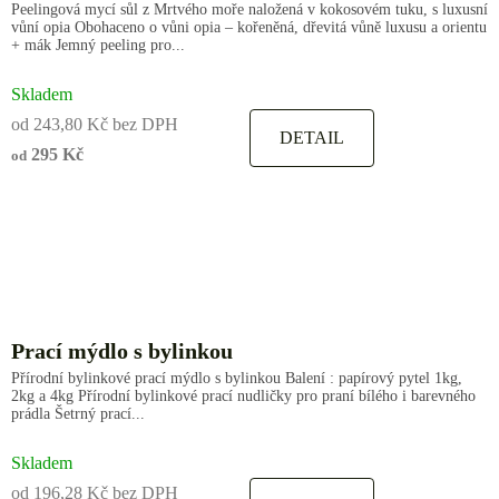
Peelingová mycí sůl z Mrtvého moře naložená v kokosovém tuku, s luxusní
vůní opia Obohaceno o vůni opia – kořeněná, dřevitá vůně luxusu a orientu
+ mák Jemný peeling pro...
Skladem
od 243,80 Kč bez DPH
DETAIL
295 Kč
od
Prací mýdlo s bylinkou
Přírodní bylinkové prací mýdlo s bylinkou Balení : papírový pytel 1kg,
2kg a 4kg Přírodní bylinkové prací nudličky pro praní bílého i barevného
prádla Šetrný prací...
Skladem
od 196,28 Kč bez DPH