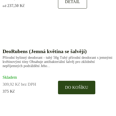
DETAIL
237,50 Kč
od
DeoRubens (Jemná květina se šalvějí)
Přírodní bylinný deodorant - tuhý 50g Tuhý přírodní deodorant s jemnými
květinovými tóny Obsahuje antibakteriální šalvěj pro zklidnění
nepříjemných podráždění Jeho...
Skladem
309,92 Kč bez DPH
DO KOŠÍKU
375 Kč