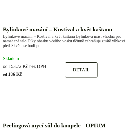
Bylinkové mazání – Kostival a květ kaštanu
Bylinkové mazání – Kostival a květ kaštanu Bylinková mast vhodná pro
namáhané tělo Díky obsahu včelího vosku účinně zabraňuje ztrátě vlhkosti
pleti Skvěle se hodí po...
Skladem
od 153,72 Kč bez DPH
DETAIL
186 Kč
od
Peelingová mycí sůl do koupele - OPIUM