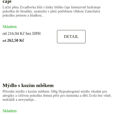
čaje
Luční pěna Zrcadlovka bílá s lístky bílého čaje Intenzivně hydratuje
pokožku do hloubky, uzamyká v pleti potřebnou vlhkost Zanechává
pokožku jemnou a hladkou...
Skladem
od 216,94 Kč bez DPH
DETAIL
262,50 Kč
od
Mýdlo s kozím mlékem
Přírodní mýdlo s kozím mlékem 100g Hypoalergenní mýdlo vhodné pro
alergiky a citlivou pokožku Jemná péče pro miminka a děti Zcela bez vůně,
nedráždí a nevysušuje...
Skladem