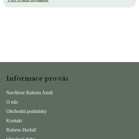
Z
á
Informace pro vás
p
a
Navštivte Rubens Areál
t
O nás
í
Obchodní podmínky
Kontakt
Rubens Herbář