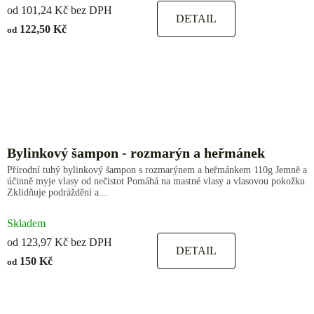
od 101,24 Kč bez DPH
DETAIL
122,50 Kč
od
Bylinkový šampon - rozmarýn a heřmánek
Přírodní tuhý bylinkový šampon s rozmarýnem a heřmánkem 110g Jemně a
účinně myje vlasy od nečistot Pomáhá na mastné vlasy a vlasovou pokožku
Zklidňuje podráždění a...
Skladem
od 123,97 Kč bez DPH
DETAIL
150 Kč
od