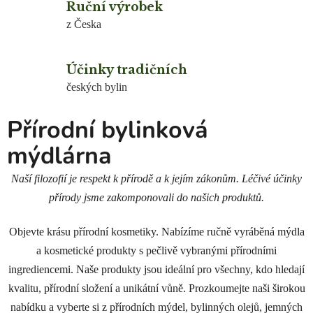
Ruční výrobek
i
z Česka
n
k
Účinky tradičních
českých bylin
o
Přírodní bylinková
v
mýdlárna
á
m
Naší filozofií je respekt k přírodě a k jejím zákonům. Léčivé účinky
přírody jsme zakomponovali do našich produktů.
ý
d
Objevte krásu přírodní kosmetiky. Nabízíme ručně vyráběná mýdla
l
a kosmetické produkty s pečlivě vybranými přírodními
ingrediencemi. Naše produkty jsou ideální pro všechny, kdo hledají
á
kvalitu, přírodní složení a unikátní vůně. Prozkoumejte naši širokou
r
nabídku a vyberte si z přírodních mýdel, bylinných olejů, jemných