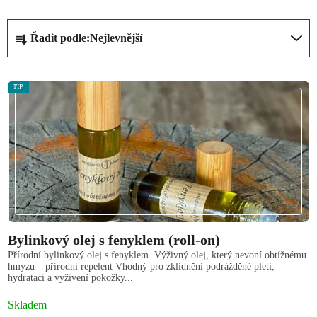
Ř
Řadit podle:
Nejlevnější
a
z
V
e
TIP
ý
n
p
í
i
p
s
r
p
o
r
d
o
u
d
k
Bylinkový olej s fenyklem (roll-on)
u
t
Přírodní bylinkový olej s fenyklem Výživný olej, který nevoní obtížnému
k
ů
hmyzu – přírodní repelent Vhodný pro zklidnění podrážděné pleti,
hydrataci a vyživení pokožky...
t
ů
Skladem