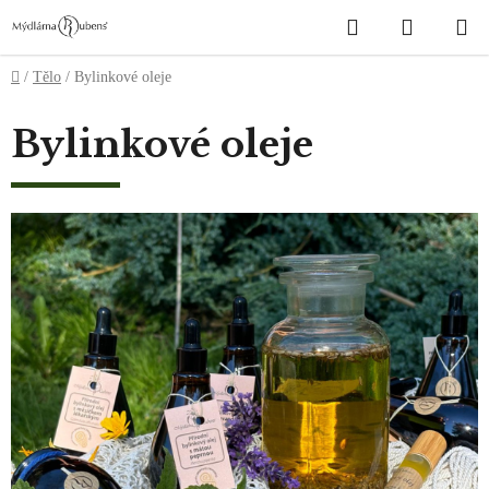
Přejít
Hledat
NÁKUP
na
obsah
KOŠÍK
Domů
/
Tělo
/
Bylinkové oleje
Bylinkové oleje