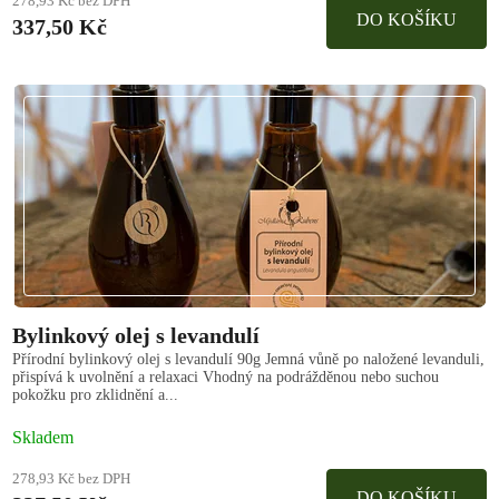
278,93 Kč bez DPH
DO KOŠÍKU
337,50 Kč
Bylinkový olej s levandulí
Přírodní bylinkový olej s levandulí 90g Jemná vůně po naložené levanduli,
přispívá k uvolnění a relaxaci Vhodný na podrážděnou nebo suchou
pokožku pro zklidnění a...
Skladem
278,93 Kč bez DPH
DO KOŠÍKU