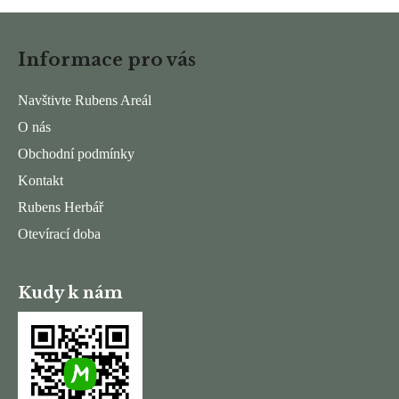
l
Z
á
á
d
Informace pro vás
p
a
a
c
Navštivte Rubens Areál
t
í
O nás
í
p
r
Obchodní podmínky
v
Kontakt
k
Rubens Herbář
y
v
Otevírací doba
ý
p
i
Kudy k nám
s
u