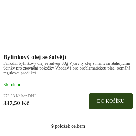
Bylinkový olej se šalvějí
Přírodní bylinkový olej se šalvějí 90g Výživný olej s mírnými stahujícími
účinky pro zpevnění pokožky Vhodný i pro problematickou pleť, pomáhá
regulovat produkci...
Skladem
278,93 Kč bez DPH
DO KOŠÍKU
337,50 Kč
9
položek celkem
O
v