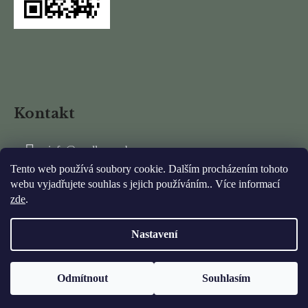
Kontakt
info
@
mydlarnarubens.cz
Tento web používá soubory cookie. Dalším procházením tohoto
+420 737 337 011
webu vyjadřujete souhlas s jejich používáním.. Více informací
zde
.
Nastavení
Otvírací doba na velikonoce: pátek 3.4., sobota 4.4. a neděle 5.4.
Odmítnout
Souhlasím
Vytvořil Shoptet
OTEVŘENO
Copyright 2026
Mýdlárna Rubens
. Všechna práva vyhrazena.