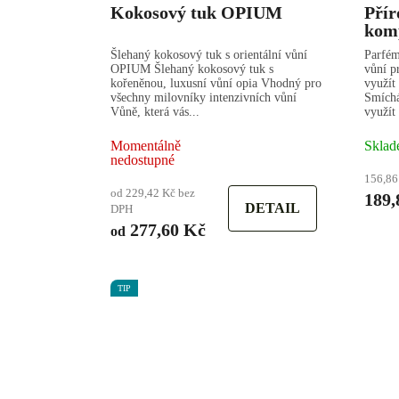
Kokosový tuk OPIUM
Přír
kom
Šlehaný kokosový tuk s orientální vůní
Parfém
OPIUM Šlehaný kokosový tuk s
vůní p
kořeněnou, luxusní vůní opia Vhodný pro
využít
všechny milovníky intenzivních vůní
Smíchá
Vůně, která vás...
využít 
Momentálně
Sklad
nedostupné
156,86
od 229,42 Kč bez
189,
DETAIL
DPH
277,60 Kč
od
TIP