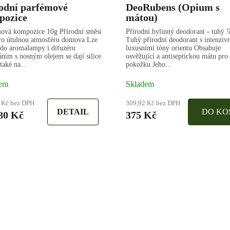
odní parfémové
DeoRubens (Opium s
pozice
mátou)
ová kompozice 10g Přírodní směsi
Přírodní bylinný deodorant - tuhý 
ro útulnou atmosféru domova Lze
Tuhý přírodní deodorant s intenziv
 do aromalampy i difuzéru
luxusními tóny orientu Obsahuje
ním s nosným olejem se dají silice
osvěžující a antiseptickou mátu pro
také na...
pokožku Jeho...
em
Skladem
 Kč bez DPH
309,92 Kč bez DPH
DETAIL
DO KO
80 Kč
375 Kč