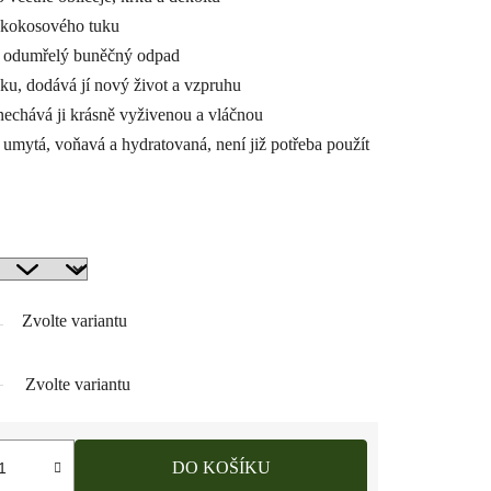
 kokosového tuku
 a odumřelý buněčný odpad
žku, dodává jí nový život a vzpruhu
nechává ji krásně vyživenou a vláčnou
 umytá, voňavá a hydratovaná, není již potřeba použít
Zvolte variantu
Zvolte variantu
DO KOŠÍKU