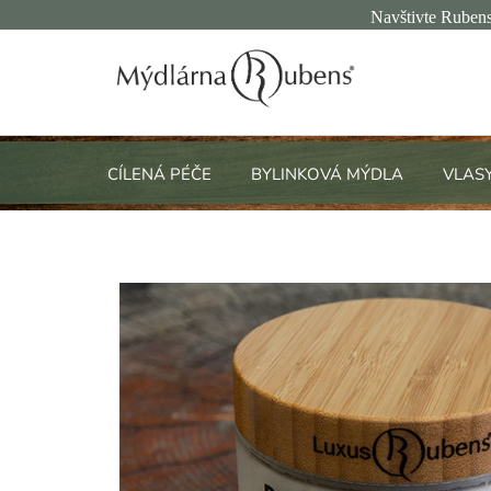
Přejít
Navštivte Rubens
na
obsah
CÍLENÁ PÉČE
BYLINKOVÁ MÝDLA
VLAS