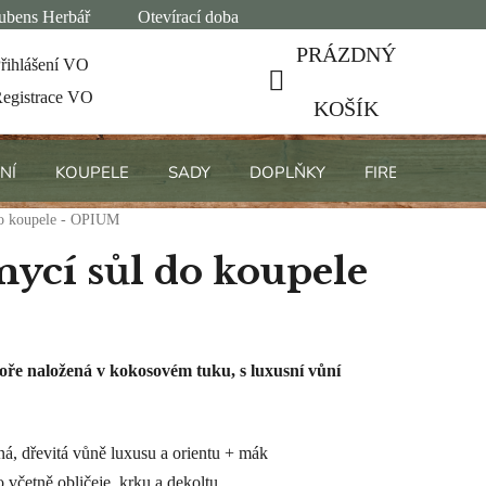
ubens Herbář
Otevírací doba
PRÁZDNÝ
řihlášení VO
egistrace VO
NÁKUPNÍ
KOŠÍK
KOŠÍK
NÍ
KOUPELE
SADY
DOPLŇKY
FIREMNÍ DÁRK
do koupele - OPIUM
mycí sůl do koupele
oře naložená v kokosovém tuku, s luxusní vůní
á, dřevitá vůně luxusu a orientu + mák
o včetně obličeje, krku a dekoltu