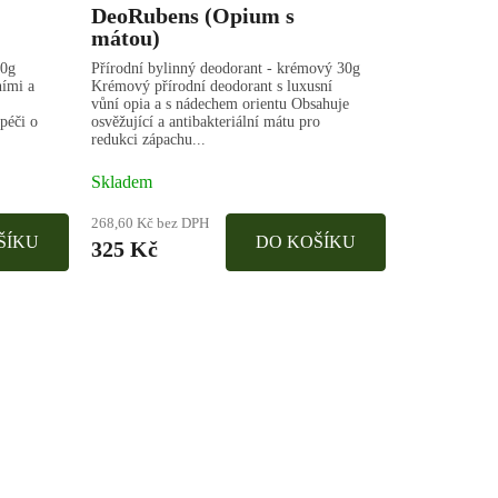
DeoRubens (Opium s
mátou)
50g
Přírodní bylinný deodorant - krémový 30g
ními a
Krémový přírodní deodorant s luxusní
vůní opia a s nádechem orientu Obsahuje
 péči o
osvěžující a antibakteriální mátu pro
redukci zápachu...
Skladem
268,60 Kč bez DPH
ŠÍKU
DO KOŠÍKU
325 Kč