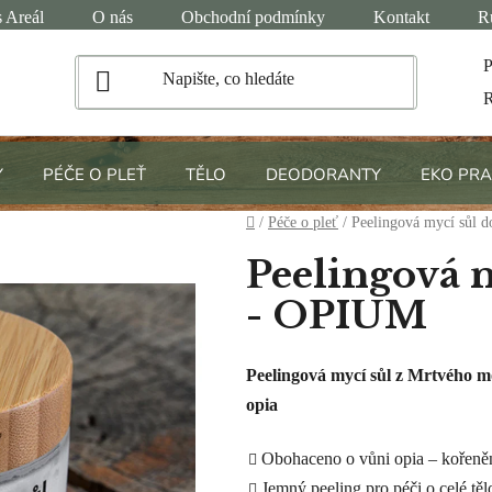
 Areál
O nás
Obchodní podmínky
Kontakt
R
P
R
Y
PÉČE O PLEŤ
TĚLO
DEODORANTY
EKO PRA
Domů
/
Péče o pleť
/
Peelingová mycí sůl 
Peelingová 
- OPIUM
Peelingová mycí sůl z Mrtvého m
opia
Obohaceno o vůni opia – kořeněn
Jemný peeling pro péči o celé těl