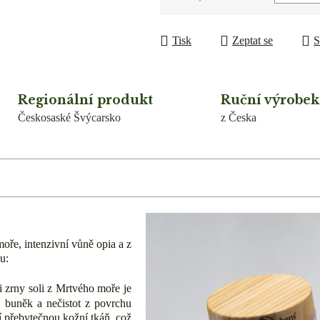
Měrná cena:
Tisk
Zeptat se
S
Regionální produkt
Ruční výrobek
Českosaské Švýcarsko
z Česka
oře, intenzivní vůně opia a z
u:
 zrny soli z Mrtvého moře je
 buněk a nečistot z povrchu
í přebytečnou kožní tkáň, což