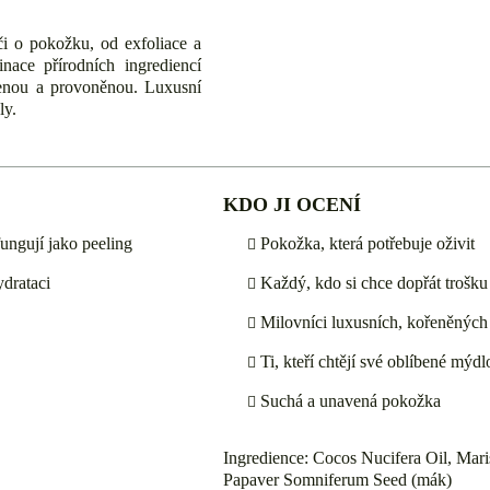
i o pokožku, od exfoliace a
inace přírodních ingrediencí
ženou a provoněnou. Luxusní
ly.
KDO JI OCENÍ
fungují jako peeling
Pokožka, která potřebuje oživit
drataci
Každý, kdo si chce dopřát trošku
Milovníci luxusních, kořeněných
Ti, kteří chtějí své oblíbené mý
Suchá a unavená pokožka
Ingredience: Cocos Nucifera Oil, Mar
Papaver Somniferum Seed (mák)