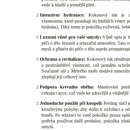
vede k hladší a jemnější pleti.
Intenzivní hydratace:
Kokosový tuk je zn
vlastnostmi, které pronikají do hlubších vrstev 
hydrataci. Díky tomu je pokožka vyživená, hebk
Luxusní vůně pro vaše smysly:
Vůně opia je b
péči o tělo luxusní a relaxační atmosféru. Tat
mysli a přinést do péče o tělo aspekt aromaterapi
Ochrana a revitalizace:
Kokosový tuk obsahuje l
a protizánětlivé vlastnosti, což pomáhá ochrá
Současně sůl z Mrtvého moře dodává minerály, 
zlepšují její celkový stav.
Podpora krevního oběhu:
Masírování peel
cirkulaci krve, což vede ke zdravější a vitálnější 
Jednoduché použití při koupeli:
Peeling stačí
krouživými pohyby, aby došlo k exfoliaci a o
buněk. Po relaxaci ve vaně pokožku pouze oplác
potřeba používat další produkty, pokožka zůst
umytá.