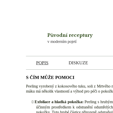
Původní receptury
v moderním pojetí
POPIS
DISKUZE
S ČÍM MŮŽE POMOCI
Peeling vyrobený z kokosového tuku, soli z Mrtvého m
máku má několik vlastností a výhod pro péči o pokožk
Exfoliace a hladká pokožka:
Peeling s hrubými
účinným prostředkem k odstranění odumřelých
pokožky. Tyto hrubé částice přirozeně odstraňuj