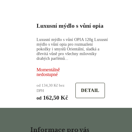
Luxusní mýdlo s vůní opia
Luxusní mýdlo s vůní OPIA 120g Luxusní
mýdlo s vůní opia pro rozmazlení
pokožky i smyslů Orientální, sladká a
dřevitá vůně pro všechny milovníky
drahých parfémů...
Momentálně
nedostupné
od 134,30 Kč bez
DETAIL
DPH
162,50 Kč
od
Z
á
Informace pro vás