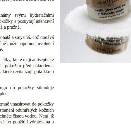
ámý svými hydratačními
pokožky a poskytují intenzivní
á a pružná.
ohatá a smyslná, což dodává
o vůně může napomoci uvolnění
e.
átky, které mají antiseptické
nit pokožku před bakteriemi.
které revitalizují pokožku a
ingu do pokožky stimuluje
pleti.
 jemně vmasírovat do pokožky
dstranění odumřelých kožních
hněte čistou vodou. Není již
ává po použití hydratovaná a