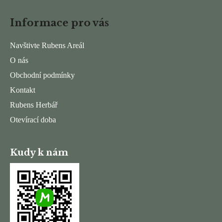
Z
á
Informace pro vás
p
a
Navštivte Rubens Areál
t
O nás
í
Obchodní podmínky
Kontakt
Rubens Herbář
Otevírací doba
Kudy k nám