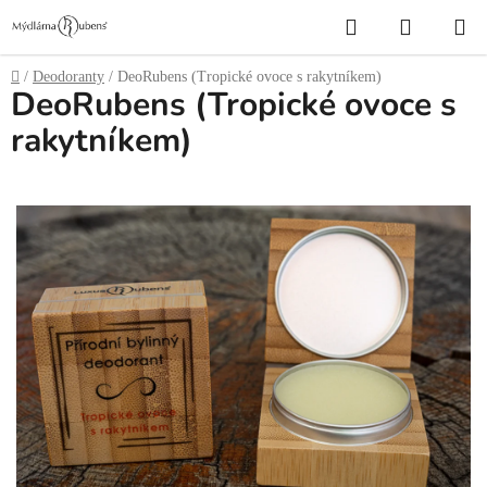
Přejít
Hledat
NÁKUP
na
obsah
KOŠÍK
Domů
/
Deodoranty
/
DeoRubens (Tropické ovoce s rakytníkem)
DeoRubens (Tropické ovoce s
rakytníkem)