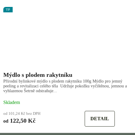
TIP
Mýdlo s plodem rakytníku
Přírodní bylinkové mýdlo s plodem rakytníku 100g Mýdlo pro jemný
peeling a revitalizaci celého těla Udržuje pokožku vyčištěnou, jemnou a
vyhlazenou Šetrně odstraňuje...
Skladem
od 101,24 Kč bez DPH
DETAIL
122,50 Kč
od