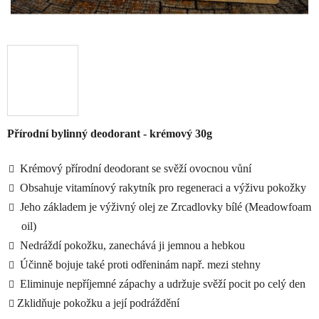
Přírodní bylinný deodorant - krémový 30g
Krémový přírodní deodorant se svěží ovocnou vůní
Obsahuje vitamínový rakytník pro regeneraci a výživu pokožky
Jeho základem je výživný olej ze Zrcadlovky bílé (Meadowfoam
oil)
Nedráždí pokožku, zanechává ji jemnou a hebkou
Účinně bojuje také proti odřeninám např. mezi stehny
Eliminuje nepříjemné zápachy a udržuje svěží pocit po celý den
Zklidňuje pokožku a její podráždění