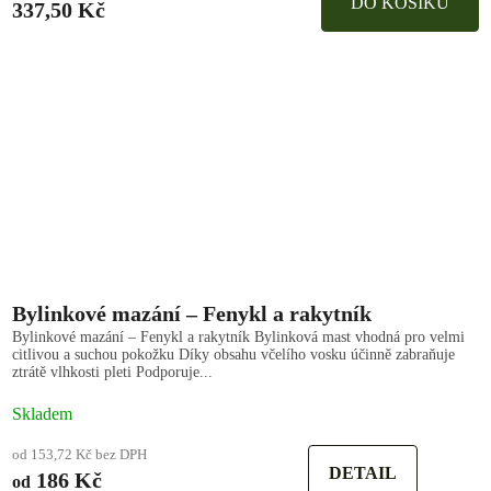
DO KOŠÍKU
337,50 Kč
Bylinkové mazání – Fenykl a rakytník
Bylinkové mazání – Fenykl a rakytník Bylinková mast vhodná pro velmi
citlivou a suchou pokožku Díky obsahu včelího vosku účinně zabraňuje
ztrátě vlhkosti pleti Podporuje...
Skladem
od 153,72 Kč bez DPH
DETAIL
186 Kč
od