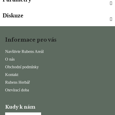
Diskuze
Z
á
Informace pro vás
p
a
Navštivte Rubens Areál
t
O nás
í
Obchodní podmínky
Kontakt
Rubens Herbář
Otevírací doba
Kudy k nám