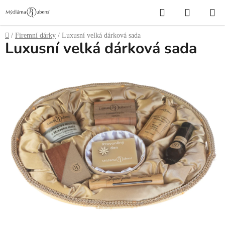
Přejít
Hledat
NÁKUP
na
obsah
KOŠÍK
Domů
/
Firemní dárky
/
Luxusní velká dárková sada
Luxusní velká dárková sada