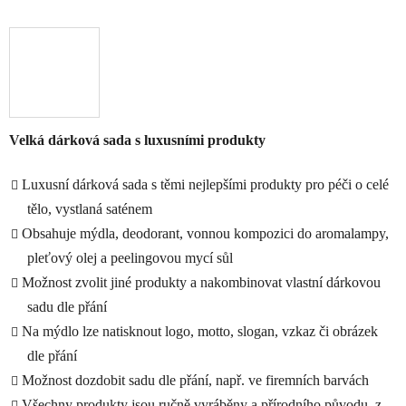
Velká dárková sada s luxusními produkty
Luxusní dárková sada s těmi nejlepšími produkty pro péči o celé
tělo, vystlaná saténem
Obsahuje mýdla, deodorant, vonnou kompozici do aromalampy,
pleťový olej a peelingovou mycí sůl
Možnost zvolit jiné produkty a nakombinovat vlastní dárkovou
sadu dle přání
Na mýdlo lze natisknout logo, motto, slogan, vzkaz či obrázek
dle přání
Možnost dozdobit sadu dle přání, např. ve firemních barvách
Všechny produkty jsou ručně vyráběny a přírodního původu, z