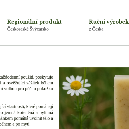
Regionální produkt
Ruční výrobek
Českosaské Švýcarsko
z Česka
každodenní použití, poskytuje
ní a osvěžující zážitek během
lní volbou pro péči o pokožku
í vlastnosti, které pomáhají
eho jemná kořeněná a bylinná
mánkem pomáhá uvolnit tělo a
 během a po mytí.