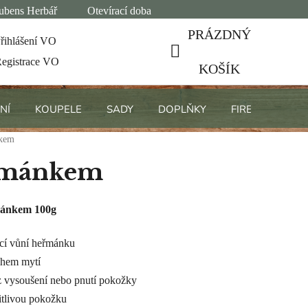
ubens Herbář
Otevírací doba
PRÁZDNÝ
řihlášení VO
egistrace VO
NÁKUPNÍ
KOŠÍK
KOŠÍK
NÍ
KOUPELE
SADY
DOPLŇKY
FIREMNÍ DÁRK
nkem
řmánkem
mánkem 100g
ící vůní heřmánku
ěhem mytí
z vysoušení nebo pnutí pokožky
itlivou pokožku