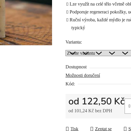
Lze využít na celé tělo včetně obl
Podporuje regeneraci pokožky, ud
Ruční výroba, každé mýdlo je ru
typický
Varianta:
Dostupnost
Možnosti doručení
Kód:
od
122,50 Kč
od
101,24 Kč
bez DPH
Měrná cena:
Tisk
Zeptat se
S