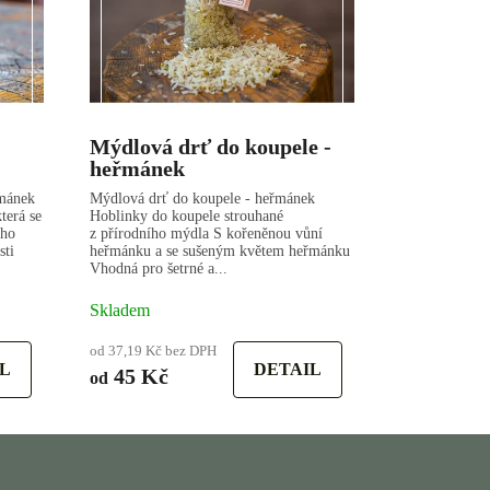
Mýdlová drť do koupele -
heřmánek
řmánek
Mýdlová drť do koupele - heřmánek
terá se
Hoblinky do koupele strouhané
ího
z přírodního mýdla S kořeněnou vůní
sti
heřmánku a se sušeným květem heřmánku
Vhodná pro šetrné a...
Skladem
od 37,19 Kč bez DPH
L
DETAIL
45 Kč
od