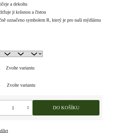
ičeje a dekoltu
ržuje ji krásnou a čistou
čně označeno symbolem R, který je pro naši mýdlárnu
Zvolte variantu
Zvolte variantu
DO KOŠÍKU
dílet