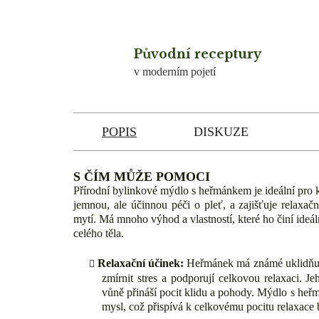
Původní receptury
v moderním pojetí
POPIS
DISKUZE
S ČÍM MŮŽE POMOCI
Přírodní bylinkové mýdlo s heřmánkem je ideální pro 
jemnou, ale účinnou péči o pleť, a zajišťuje relaxač
mytí. Má mnoho výhod a vlastností, které ho činí ideá
celého těla.
Relaxační účinek:
Heřmánek má známé uklidňujíc
zmírnit stres a podporují celkovou relaxaci. J
vůně přináší pocit klidu a pohody. Mýdlo s heř
mysl, což přispívá k celkovému pocitu relaxace