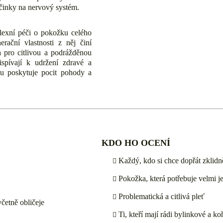
činky na nervový systém.
lexní péči o pokožku celého
nerační vlastnosti z něj činí
 pro citlivou a podrážděnou
řispívají k udržení zdravé a
u poskytuje pocit pohody a
KDO HO OCENÍ
Každý, kdo si chce dopřát zklidn
Pokožka, která potřebuje velmi j
Problematická a citlivá pleť
včetně obličeje
Ti, kteří mají rádi bylinkové a k