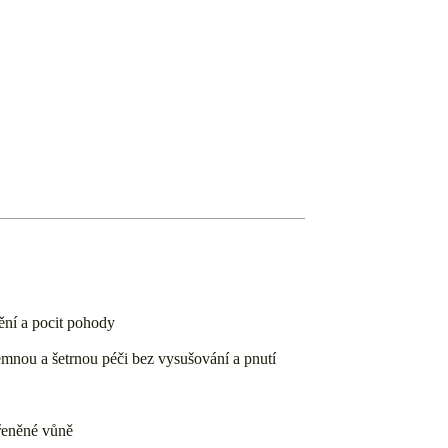
ění a pocit pohody
emnou a šetrnou péči bez vysušování a pnutí
ořeněné vůně