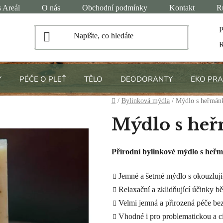
 Areál
O nás
Obchodní podmínky
Kontakt
R
P
R
Y
PÉČE O PLEŤ
TĚLO
DEODORANTY
EKO PRA
Domů
/
Bylinková mýdla
/
Mýdlo s heřmá
Mýdlo s he
Přírodní bylinkové mýdlo s heř
Jemné a šetrné mýdlo s okouzluj
Relaxační a zklidňující účinky b
Velmi jemná a přirozená péče be
Vhodné i pro problematickou a c