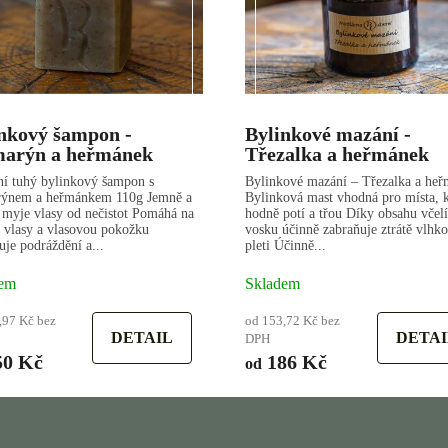
nkový šampon -
Bylinkové mazání -
marýn a heřmánek
Třezalka a heřmánek
ní tuhý bylinkový šampon s
Bylinkové mazání – Třezalka a he
rýnem a heřmánkem 110g Jemně a
Bylinková mast vhodná pro místa, k
 myje vlasy od nečistot Pomáhá na
hodně potí a třou Díky obsahu včel
 vlasy a vlasovou pokožku
vosku účinně zabraňuje ztrátě vlhko
uje podráždění a...
pleti Účinně...
em
Skladem
,97 Kč bez
od 153,72 Kč bez
DETAIL
DETAI
DPH
0 Kč
186 Kč
od