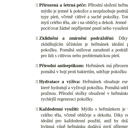
Přirozená a šetrná péče:
Přírodní složení heřm
mýdlo je jemné k pokožce a nezpůsobuje podrá
typy pleti, včetně citlivé a suché pokožky. T
mytí celého těla, ale i na obličej a dekolt. Jemné
pociťovat žádné nepříjemné pnutí nebo vysušení 
Zklidnění a zmírnění podráždění:
Díky 
zklidňujícím účinkům je heřmánek ideální 
pokožku. Pomáhá snižovat zarudnutí a podrážd
pro lidi s citlivou nebo problematickou pletí.
Přírodní antiseptikum:
Heřmánek má přirozené 
pomáhá v boji proti bakteriím, udržuje pokožku 
Hydratace a výživa:
Heřmánek obsahuje esenc
které hydratují a vyživují pokožku. Pomáhá udr
pružnou. Přírodní složky obsažené v heřmánk
rychlejší regeneraci pokožky.
Každodenní využití:
Mýdlo s heřmánkem je v
celého těla, včetně obličeje a dekoltu. Díky s
ideální pro každodenní použití, aniž by dr
bylinná vůně heřmánku dodává mytí příjemný 