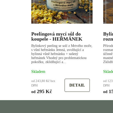
Peelingová mycí sůl do
Byli
koupele - HEŘMÁNEK
roz
Bylinkový peeling se solí z Mrtvého moře,
Přírod
s vůní heřmánku Jemná, uvolňující a
rozma
bylinná vůně heřmánku + sušený
účinně
heřmánek Vhodný pro problematickou
mastné
pokožku, zklidňující a...
Zklidň
Skladem
Sklad
od 243,80 Kč bez
od 123
DETAIL
DPH
DPH
295 Kč
15
od
od
Z