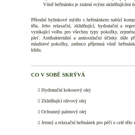
Vůně heřmánku je známá svými uklidňujícími ú
Přírodní bylinkové mýdlo s heřmánkem nabízí komp
těla. Jeho relaxační, zklidňující, hydratační a rege
vynikající volbu pro všechny typy pokožky, zejména
pleť. Antibakteriální a antioxidační účinky dále p
mladistvé pokožky, zatímco příjemná vůně heřmánk
klidu.
CO V SOBĚ SKRÝVÁ
Hydratační kokosový olej
Zklidňující olivový olej
Ochranný palmový olej
Jemný a relaxační heřmánek pro péči o celé tělo 