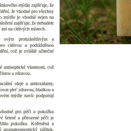
ánkového mýdla zajišťuje, že
ždění. Je vhodné pro všechny
oto mýdlo je vhodné nejen na
 složení zajišťuje, že nebudete
ani na citlivých místech.
svým protizánětlivým a
pro citlivou a podrážděnou
ění, což je zvláště užitečné
antiseptické vlastnosti, což
čistou a zdravou.
iální oleje a antioxidanty,
žovat pleť zdravou, hladkou a
ovém mýdle navíc podporují
hodné pro péči o pokožku
vé šetrné a přirozené péči je
áždilo pokožku. Kořeněná a
aromaterapeutický zážitek.