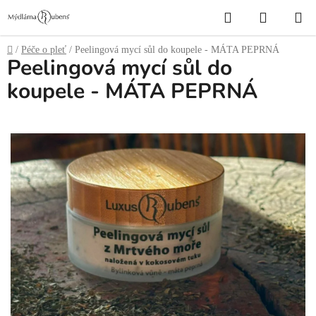
Přejít
Hledat
NÁKUP
na
obsah
KOŠÍK
Domů
/
Péče o pleť
/
Peelingová mycí sůl do koupele - MÁTA PEPRNÁ
Peelingová mycí sůl do
koupele - MÁTA PEPRNÁ