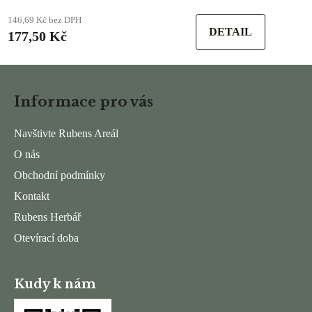
146,69 Kč bez DPH
DETAIL
177,50 Kč
Z
á
Informace pro vás
p
a
Navštivte Rubens Areál
t
O nás
í
Obchodní podmínky
Kontakt
Rubens Herbář
Otevírací doba
Kudy k nám