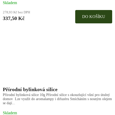
Skladem
278,93 Kč bez DPH
DO KOŠÍKU
337,50 Kč
Přírodní bylinková silice
Přírodní bylinková silice 10g Přírodní silice s okouzlující vůní pro útulný
domov Lze využít do aromalampy i difuzéru Smícháním s nosným olejem
se dají...
Skladem