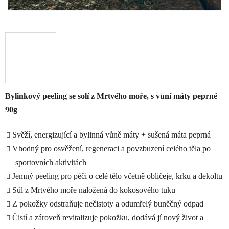
Bylinkový peeling se solí z Mrtvého moře, s vůní máty peprné
90g
Svěží, energizující a bylinná vůně máty + sušená máta peprná
Vhodný pro osvěžení, regeneraci a povzbuzení celého těla po
sportovních aktivitách
Jemný peeling pro péči o celé tělo včetně obličeje, krku a dekoltu
Sůl z Mrtvého moře naložená do kokosového tuku
Z pokožky odstraňuje nečistoty a odumřelý buněčný odpad
Čistí a zároveň revitalizuje pokožku, dodává jí nový život a