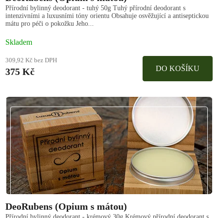
Přírodní bylinný deodorant - tuhý 50g Tuhý přírodní deodorant s
intenzivními a luxusními tóny orientu Obsahuje osvěžující a antiseptickou
mátu pro péči o pokožku Jeho...
Skladem
309,92 Kč bez DPH
DO KOŠÍKU
375 Kč
DeoRubens (Opium s mátou)
Přírodní bylinný deodorant - krémový 30g Krémový přírodní deodorant s