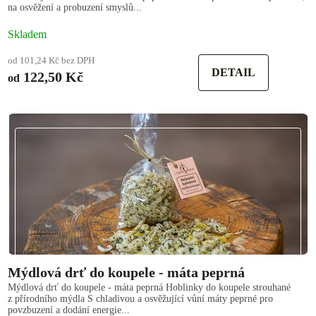
na osvěžení a probuzení smyslů...
Skladem
od 101,24 Kč bez DPH
DETAIL
122,50 Kč
od
Mýdlová drť do koupele - máta peprná
Mýdlová drť do koupele - máta peprná Hoblinky do koupele strouhané
z přírodního mýdla S chladivou a osvěžující vůní máty peprné pro
povzbuzení a dodání energie...