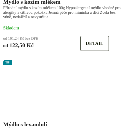
Mýdlo s kozím mlékem
Přírodní mýdlo s kozím mlékem 100g Hypoalergenní mýdlo vhodné pro
alergiky a citlivou pokožku Jemná péče pro miminka a děti Zcela bez
vůně, nedráždí a nevysušuje...
Skladem
od 101,24 Kč bez DPH
DETAIL
122,50 Kč
od
TIP
Mýdlo s levandulí