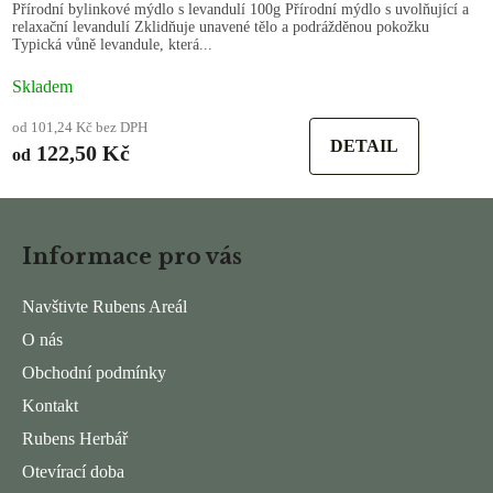
Přírodní bylinkové mýdlo s levandulí 100g Přírodní mýdlo s uvolňující a
relaxační levandulí Zklidňuje unavené tělo a podrážděnou pokožku
Typická vůně levandule, která...
Skladem
od 101,24 Kč bez DPH
DETAIL
122,50 Kč
od
Z
á
Informace pro vás
p
a
Navštivte Rubens Areál
t
O nás
í
Obchodní podmínky
Kontakt
Rubens Herbář
Otevírací doba