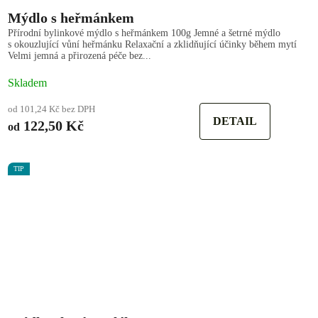
Mýdlo s heřmánkem
Přírodní bylinkové mýdlo s heřmánkem 100g Jemné a šetrné mýdlo
s okouzlující vůní heřmánku Relaxační a zklidňující účinky během mytí
Velmi jemná a přirozená péče bez...
Skladem
od 101,24 Kč bez DPH
DETAIL
122,50 Kč
od
TIP