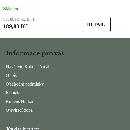
Skladem
156,86 Kč bez DPH
DETAIL
189,80 Kč
Z
á
Informace pro vás
p
a
Navštivte Rubens Areál
t
O nás
í
Obchodní podmínky
Kontakt
Rubens Herbář
Otevírací doba
Kudy k nám