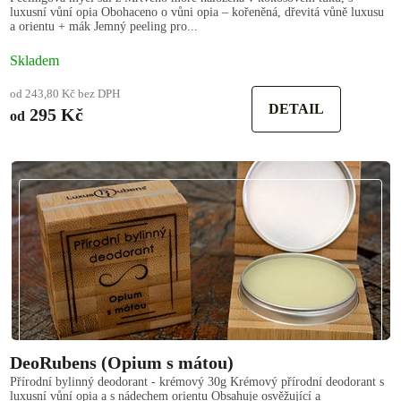
luxusní vůní opia Obohaceno o vůni opia – kořeněná, dřevitá vůně luxusu
a orientu + mák Jemný peeling pro...
Skladem
od 243,80 Kč bez DPH
DETAIL
295 Kč
od
DeoRubens (Opium s mátou)
Přírodní bylinný deodorant - krémový 30g Krémový přírodní deodorant s
luxusní vůní opia a s nádechem orientu Obsahuje osvěžující a