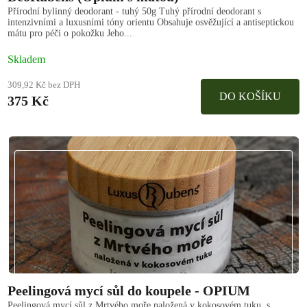
Přírodní bylinný deodorant - tuhý 50g Tuhý přírodní deodorant s
intenzivními a luxusními tóny orientu Obsahuje osvěžující a antiseptickou
mátu pro péči o pokožku Jeho...
Skladem
309,92 Kč bez DPH
DO KOŠÍKU
375 Kč
Peelingová mycí sůl do koupele - OPIUM
Peelingová mycí sůl z Mrtvého moře naložená v kokosovém tuku, s