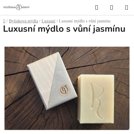
Přejít
Hledat
NÁKUP
na
obsah
KOŠÍK
Domů
/
Bylinková mýdla
/
Luxusní
/
Luxusní mýdlo s vůní jasmínu
Luxusní mýdlo s vůní jasmínu